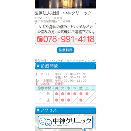
医療法人社団 中神クリニック
〒651-2272 兵庫県
神戸市西区狩場台3丁目9-8
整形外科・リウマチ科・リハビリテーション科
【 平 日 】午前／09：00～12：30
午後／16：30～19：00
【木・土曜日】午前／09：00～12：30
【 休診日 】日祝日