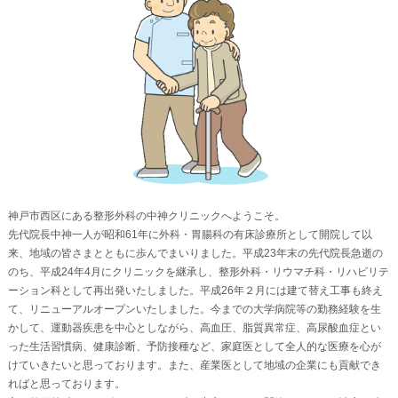
神戸市西区にある整形外科の中神クリニックへようこそ。
先代院長中神一人が昭和61年に外科・胃腸科の有床診療所として開院して以
来、地域の皆さまとともに歩んでまいりました。平成23年末の先代院長急逝の
のち、平成24年4月にクリニックを継承し、整形外科・リウマチ科・リハビリテ
ーション科として再出発いたしました。平成26年２月には建て替え工事も終え
て、リニューアルオープンいたしました。今までの大学病院等の勤務経験を生
かして、運動器疾患を中心としながら、高血圧、脂質異常症、高尿酸血症とい
った生活習慣病、健康診断、予防接種など、家庭医として全人的な医療を心が
けていきたいと思っております。また、産業医として地域の企業にも貢献でき
ればと思っております。