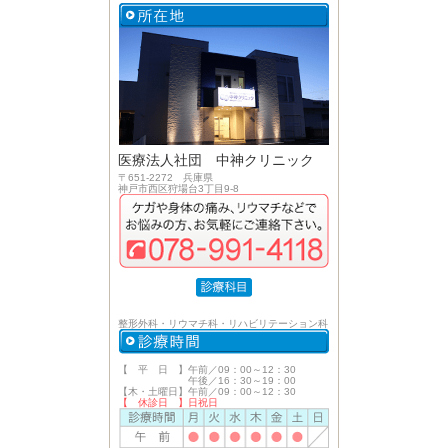
医療法人社団 中神クリニック
〒651-2272 兵庫県
神戸市西区狩場台3丁目9-8
整形外科・リウマチ科・リハビリテーション科
【 平 日 】午前／09：00～12：30
午後／16：30～19：00
【木・土曜日】午前／09：00～12：30
【 休診日 】日祝日