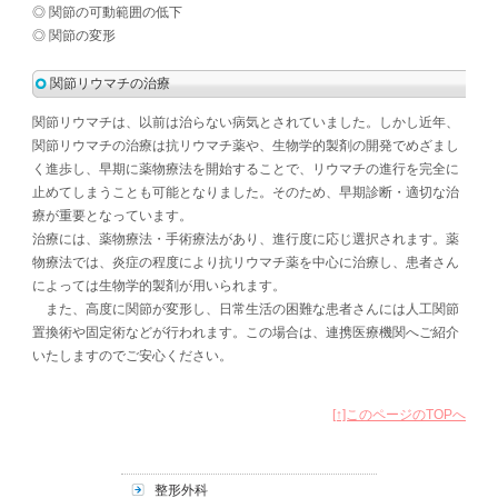
◎ 関節の可動範囲の低下
◎ 関節の変形
関節リウマチの治療
関節リウマチは、以前は治らない病気とされていました。しかし近年、
関節リウマチの治療は抗リウマチ薬や、生物学的製剤の開発でめざまし
く進歩し、早期に薬物療法を開始することで、リウマチの進行を完全に
止めてしまうことも可能となりました。そのため、早期診断・適切な治
療が重要となっています。
治療には、薬物療法・手術療法があり、進行度に応じ選択されます。薬
物療法では、炎症の程度により抗リウマチ薬を中心に治療し、患者さん
によっては生物学的製剤が用いられます。
また、高度に関節が変形し、日常生活の困難な患者さんには人工関節
置換術や固定術などが行われます。この場合は、連携医療機関へご紹介
いたしますのでご安心ください。
[↑]このページのTOPへ
整形外科