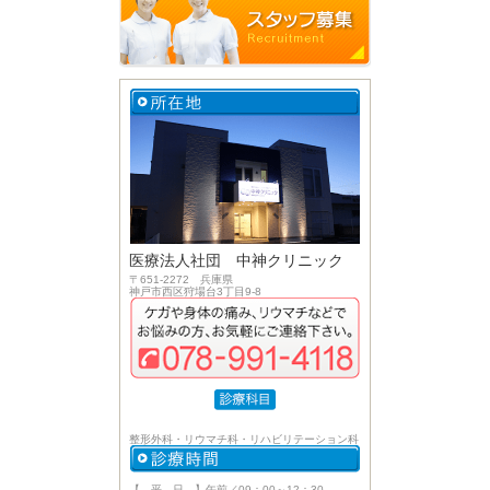
医療法人社団 中神クリニック
〒651-2272 兵庫県
神戸市西区狩場台3丁目9-8
整形外科・リウマチ科・リハビリテーション科
【 平 日 】午前／09：00～12：30