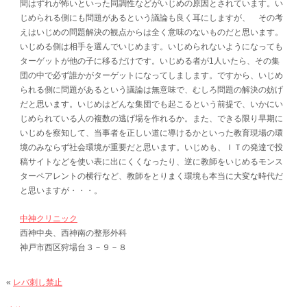
間はずれが怖いといった同調性などがいじめの原因とされています。い
じめられる側にも問題があるという議論も良く耳にしますが、 その考
えはいじめの問題解決の観点からは全く意味のないものだと思います。
いじめる側は相手を選んでいじめます。いじめられないようになっても
ターゲットが他の子に移るだけです。いじめる者が1人いたら、その集
団の中で必ず誰かがターゲットになってしまします。ですから、いじめ
られる側に問題があるという議論は無意味で、むしろ問題の解決の妨げ
だと思います。いじめはどんな集団でも起こるという前提で、いかにい
じめられている人の複数の逃げ場を作れるか。また、できる限り早期に
いじめを察知して、当事者を正しい道に導けるかといった教育現場の環
境のみならず社会環境が重要だと思います。いじめも、ＩＴの発達で投
稿サイトなどを使い表に出にくくなったり、逆に教師をいじめるモンス
ターペアレントの横行など、教師をとりまく環境も本当に大変な時代だ
と思いますが・・・。
中神クリニック
西神中央、西神南の整形外科
神戸市西区狩場台３－９－８
«
レバ刺し禁止