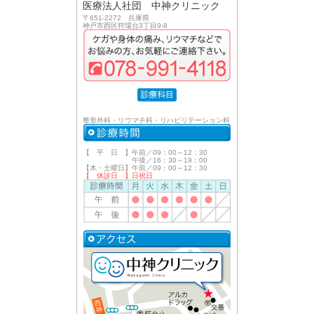
医療法人社団 中神クリニック
〒651-2272 兵庫県
神戸市西区狩場台3丁目9-8
整形外科・リウマチ科・リハビリテーション科
【 平 日 】午前／09：00～12：30
午後／16：30～19：00
【木・土曜日】午前／09：00～12：30
【 休診日 】日祝日