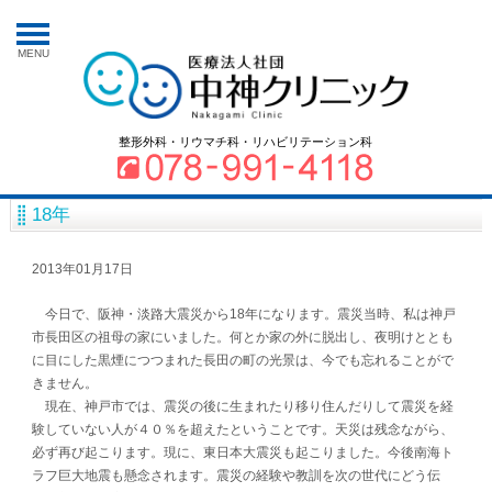
MENU
整形外科・リウマチ科・リハビリテーション科
18年
2013年01月17日
今日で、阪神・淡路大震災から18年になります。震災当時、私は神戸
市長田区の祖母の家にいました。何とか家の外に脱出し、夜明けととも
に目にした黒煙につつまれた長田の町の光景は、今でも忘れることがで
きません。
現在、神戸市では、震災の後に生まれたり移り住んだりして震災を経
験していない人が４０％を超えたということです。天災は残念ながら、
必ず再び起こります。現に、東日本大震災も起こりました。今後南海ト
ラフ巨大地震も懸念されます。震災の経験や教訓を次の世代にどう伝