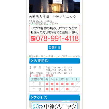
医療法人社団 中神クリニック
〒651-2272 兵庫県
神戸市西区狩場台3丁目9-8
整形外科・リウマチ科・リハビリテーション科
【 平 日 】午前／09：00～12：30
午後／16：30～19：00
【木・土曜日】午前／09：00～12：30
【 休診日 】日祝日