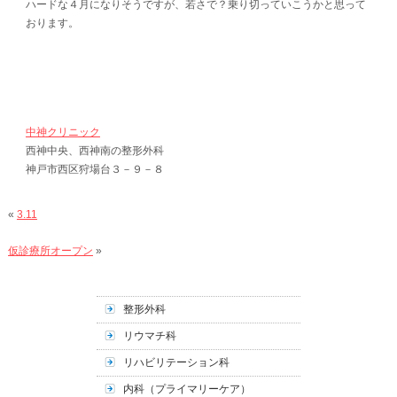
ハードな４月になりそうですが、若さで？乗り切っていこうかと思って
おります。
中神クリニック
西神中央、西神南の整形外科
神戸市西区狩場台３－９－８
«
3.11
仮診療所オープン
»
整形外科
リウマチ科
リハビリテーション科
内科（プライマリーケア）