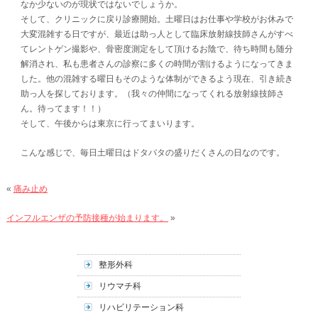
なか少ないのが現状ではないでしょうか。
そして、クリニックに戻り診療開始。土曜日はお仕事や学校がお休みで
大変混雑する日ですが、最近は助っ人として臨床放射線技師さんがすべ
てレントゲン撮影や、骨密度測定をして頂けるお陰で、待ち時間も随分
解消され、私も患者さんの診察に多くの時間が割けるようになってきま
した。他の混雑する曜日もそのような体制ができるよう現在、引き続き
助っ人を探しております。（我々の仲間になってくれる放射線技師さ
ん。待ってます！！）
そして、午後からは東京に行ってまいります。
こんな感じで、毎日土曜日はドタバタの盛りだくさんの日なのです。
«
痛み止め
インフルエンザの予防接種が始まります。
»
整形外科
リウマチ科
リハビリテーション科