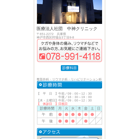
医療法人社団 中神クリニック
〒651-2272 兵庫県
神戸市西区狩場台3丁目9-8
整形外科・リウマチ科・リハビリテーション科
【 平 日 】午前／09：00～12：30
午後／16：30～19：00
【木・土曜日】午前／09：00～12：30
【 休診日 】日祝日