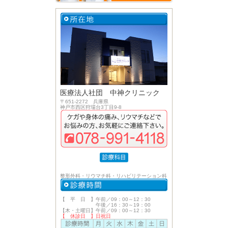
医療法人社団 中神クリニック
〒651-2272 兵庫県
神戸市西区狩場台3丁目9-8
整形外科・リウマチ科・リハビリテーション科
【 平 日 】午前／09：00～12：30
午後／16：30～19：00
【木・土曜日】午前／09：00～12：30
【 休診日 】日祝日