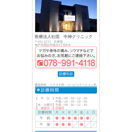
医療法人社団 中神クリニック
〒651-2272 兵庫県
神戸市西区狩場台3丁目9-8
整形外科・リウマチ科・リハビリテーション科
【 平 日 】午前／09：00～12：30
午後／16：30～19：00
【木・土曜日】午前／09：00～12：30
【 休診日 】日祝日