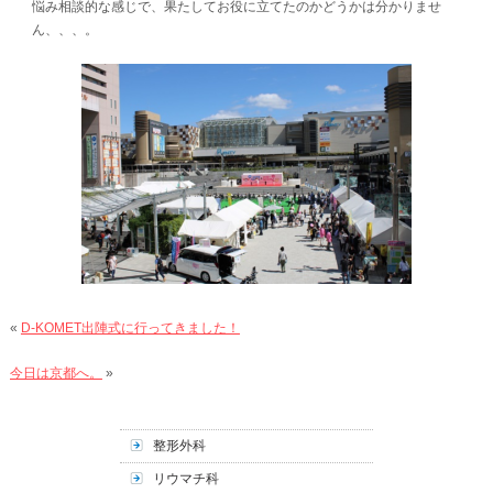
悩み相談的な感じで、果たしてお役に立てたのかどうかは分かりませ
ん、、、。
«
D-KOMET出陣式に行ってきました！
今日は京都へ。
»
整形外科
リウマチ科