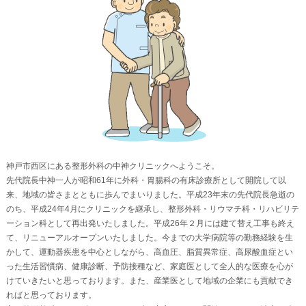
神戸市西区にある整形外科の中神クリニックへようこそ。
先代院長中神一人が昭和61年に外科・胃腸科の有床診療所として開院して以
来、地域の皆さまとともに歩んでまいりました。平成23年末の先代院長急逝の
のち、平成24年4月にクリニックを継承し、整形外科・リウマチ科・リハビリテ
ーション科として再出発いたしました。平成26年２月には建て替え工事も終え
て、リニューアルオープンいたしました。今までの大学病院等の勤務経験を生
かして、運動器疾患を中心としながら、高血圧、脂質異常症、高尿酸血症とい
った生活習慣病、健康診断、予防接種など、家庭医として全人的な医療を心が
けていきたいと思っております。また、産業医として地域の企業にも貢献でき
ればと思っております。