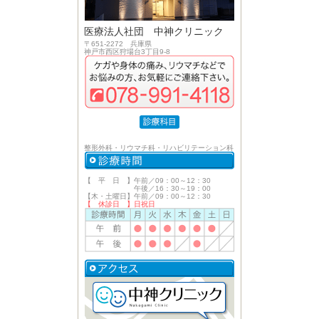
医療法人社団 中神クリニック
〒651-2272 兵庫県
神戸市西区狩場台3丁目9-8
整形外科・リウマチ科・リハビリテーション科
【 平 日 】午前／09：00～12：30
午後／16：30～19：00
【木・土曜日】午前／09：00～12：30
【 休診日 】日祝日