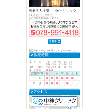
医療法人社団 中神クリニック
〒651-2272 兵庫県
神戸市西区狩場台3丁目9-8
整形外科・リウマチ科・リハビリテーション科
【 平 日 】午前／09：00～12：30
午後／16：30～19：00
【木・土曜日】午前／09：00～12：30
【 休診日 】日祝日