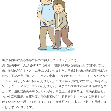
神戸市西区にある整形外科の中神クリニックへようこそ。
先代院長中神一人が昭和61年に外科・胃腸科の有床診療所として開院して以
来、地域の皆さまとともに歩んでまいりました。平成23年末の先代院長急逝の
のち、平成24年4月にクリニックを継承し、整形外科・リウマチ科・リハビリテ
ーション科として再出発いたしました。平成26年２月には建て替え工事も終え
て、リニューアルオープンいたしました。今までの大学病院等の勤務経験を生
かして、運動器疾患を中心としながら、高血圧、脂質異常症、高尿酸血症とい
った生活習慣病、健康診断、予防接種など、家庭医として全人的な医療を心が
けていきたいと思っております。また、産業医として地域の企業にも貢献でき
ればと思っております。