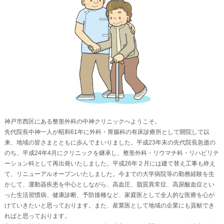
神戸市西区にある整形外科の中神クリニックへようこそ。
先代院長中神一人が昭和61年に外科・胃腸科の有床診療所として開院して以
来、地域の皆さまとともに歩んでまいりました。平成23年末の先代院長急逝の
のち、平成24年4月にクリニックを継承し、整形外科・リウマチ科・リハビリテ
ーション科として再出発いたしました。平成26年２月には建て替え工事も終え
て、リニューアルオープンいたしました。今までの大学病院等の勤務経験を生
かして、運動器疾患を中心としながら、高血圧、脂質異常症、高尿酸血症とい
った生活習慣病、健康診断、予防接種など、家庭医として全人的な医療を心が
けていきたいと思っております。また、産業医として地域の企業にも貢献でき
ればと思っております。