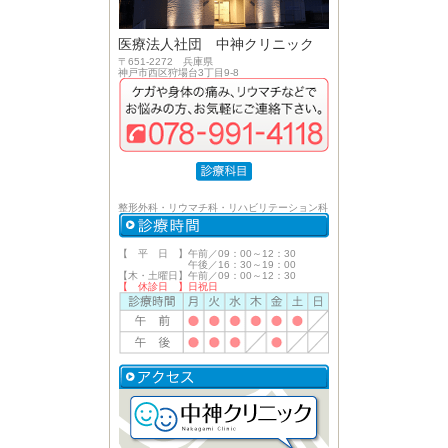
医療法人社団 中神クリニック
〒651-2272 兵庫県
神戸市西区狩場台3丁目9-8
整形外科・リウマチ科・リハビリテーション科
【 平 日 】午前／09：00～12：30
午後／16：30～19：00
【木・土曜日】午前／09：00～12：30
【 休診日 】日祝日