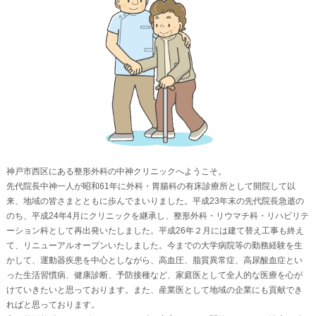
神戸市西区にある整形外科の中神クリニックへようこそ。
先代院長中神一人が昭和61年に外科・胃腸科の有床診療所として開院して以
来、地域の皆さまとともに歩んでまいりました。平成23年末の先代院長急逝の
のち、平成24年4月にクリニックを継承し、整形外科・リウマチ科・リハビリテ
ーション科として再出発いたしました。平成26年２月には建て替え工事も終え
て、リニューアルオープンいたしました。今までの大学病院等の勤務経験を生
かして、運動器疾患を中心としながら、高血圧、脂質異常症、高尿酸血症とい
った生活習慣病、健康診断、予防接種など、家庭医として全人的な医療を心が
けていきたいと思っております。また、産業医として地域の企業にも貢献でき
ればと思っております。