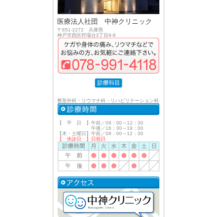
医療法人社団 中神クリニック
〒651-2272 兵庫県
神戸市西区狩場台3丁目9-8
整形外科・リウマチ科・リハビリテーション科
【 平 日 】午前／09：00～12：30
午後／16：30～19：00
【木・土曜日】午前／09：00～12：30
【 休診日 】日祝日