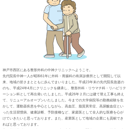
神戸市西区にある整形外科の中神クリニックへようこそ。
先代院長中神一人が昭和61年に外科・胃腸科の有床診療所として開院して以
来、地域の皆さまとともに歩んでまいりました。平成23年末の先代院長急逝の
のち、平成24年4月にクリニックを継承し、整形外科・リウマチ科・リハビリテ
ーション科として再出発いたしました。平成26年２月には建て替え工事も終え
て、リニューアルオープンいたしました。今までの大学病院等の勤務経験を生
かして、運動器疾患を中心としながら、高血圧、脂質異常症、高尿酸血症とい
った生活習慣病、健康診断、予防接種など、家庭医として全人的な医療を心が
けていきたいと思っております。また、産業医として地域の企業にも貢献でき
ればと思っております。