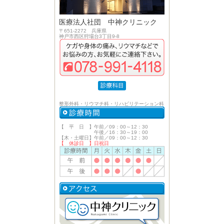
医療法人社団 中神クリニック
〒651-2272 兵庫県
神戸市西区狩場台3丁目9-8
整形外科・リウマチ科・リハビリテーション科
【 平 日 】午前／09：00～12：30
午後／16：30～19：00
【木・土曜日】午前／09：00～12：30
【 休診日 】日祝日