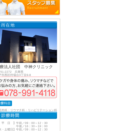
療法人社団 中神クリニック
51-2272 兵庫県
戸市西区狩場台3丁目9-8
形外科・リウマチ科・リハビリテーション科
 平 日 】午前／09：00～12：30
後／16：30～19：00
木・土曜日】午前／09：00～12：30