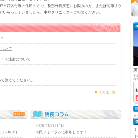
戸市西区付近の住民の方で、整形外科疾患にお悩みの方、または関節リウ
どいらっしゃいましたら、中神クリニックへご相談ください。
か？
について
リース注射について
医
〒6
神
いて教えてください。
その他一覧
整
2026年02月14日
【
1～8/16）
市民フォーラムに参加します！
午
【