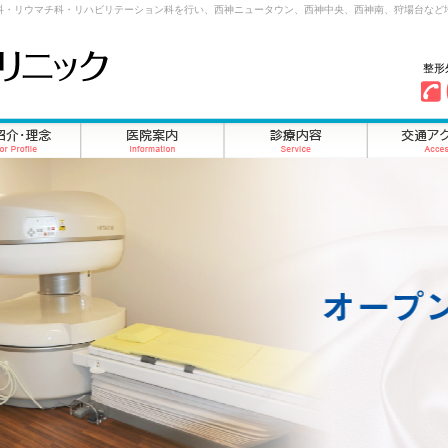
科・リウマチ科・リハビリテーション科を行い、西神ニュータウン、西神中央、西神南、狩場台など
整形