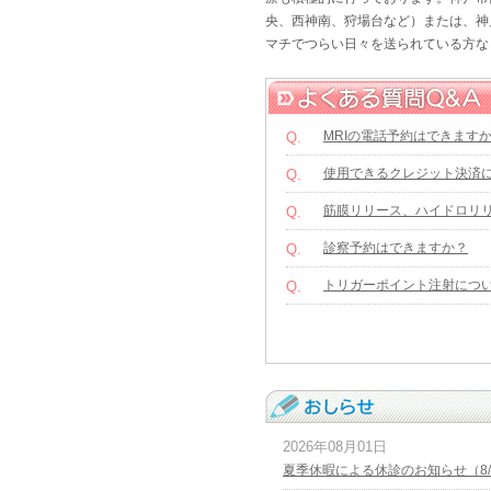
央、西神南、狩場台など）または、神
マチでつらい日々を送られている方な
MRIの電話予約はできます
Q.
使用できるクレジット決済
Q.
筋膜リリース、ハイドロリ
Q.
診察予約はできますか？
Q.
トリガーポイント注射につ
Q.
2026年08月01日
夏季休暇による休診のお知らせ（8/1