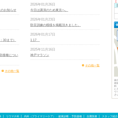
【
2026年01月26日
止のお知らせ
今日は講演のため東京へ。
2026年01月23日
防災訓練の模様を掲載頂きました。
2026年01月17日
1：30まで）
1.17
2025年11月16日
防接種につい
神戸マラソン
その他一覧
その他一覧
神
神
科
に
ウ
さ
科
リウマチ科
内科（プライマリーケア）・健康診断・予防接種
自費医療
スタッフ紹介