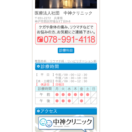
医療法人社団 中神クリニック
〒651-2272 兵庫県
神戸市西区狩場台3丁目9-8
整形外科・リウマチ科・リハビリテーション科
【 平 日 】午前／09：00～12：30
午後／16：30～19：00
【木・土曜日】午前／09：00～12：30
【 休診日 】日祝日