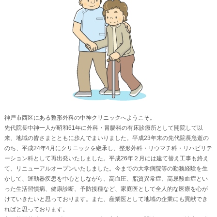
神戸市西区にある整形外科の中神クリニックへようこそ。
先代院長中神一人が昭和61年に外科・胃腸科の有床診療所として開院して以
来、地域の皆さまとともに歩んでまいりました。平成23年末の先代院長急逝の
のち、平成24年4月にクリニックを継承し、整形外科・リウマチ科・リハビリテ
ーション科として再出発いたしました。平成26年２月には建て替え工事も終え
て、リニューアルオープンいたしました。今までの大学病院等の勤務経験を生
かして、運動器疾患を中心としながら、高血圧、脂質異常症、高尿酸血症とい
った生活習慣病、健康診断、予防接種など、家庭医として全人的な医療を心が
けていきたいと思っております。また、産業医として地域の企業にも貢献でき
ればと思っております。