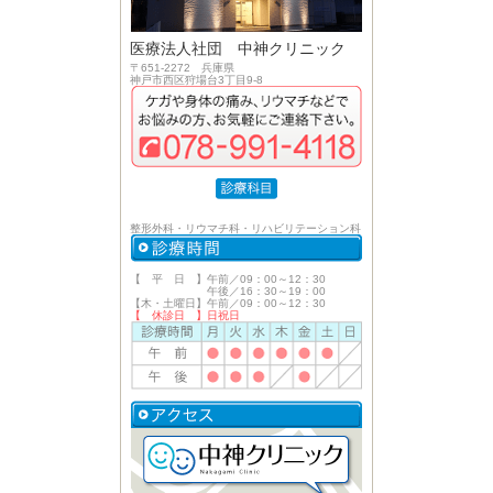
医療法人社団 中神クリニック
〒651-2272 兵庫県
神戸市西区狩場台3丁目9-8
整形外科・リウマチ科・リハビリテーション科
【 平 日 】午前／09：00～12：30
午後／16：30～19：00
【木・土曜日】午前／09：00～12：30
【 休診日 】日祝日