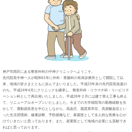
神戸市西区にある整形外科の中神クリニックへようこそ。
先代院長中神一人が昭和61年に外科・胃腸科の有床診療所として開院して以
来、地域の皆さまとともに歩んでまいりました。平成23年末の先代院長急逝の
のち、平成24年4月にクリニックを継承し、整形外科・リウマチ科・リハビリテ
ーション科として再出発いたしました。平成26年２月には建て替え工事も終え
て、リニューアルオープンいたしました。今までの大学病院等の勤務経験を生
かして、運動器疾患を中心としながら、高血圧、脂質異常症、高尿酸血症とい
った生活習慣病、健康診断、予防接種など、家庭医として全人的な医療を心が
けていきたいと思っております。また、産業医として地域の企業にも貢献でき
ればと思っております。