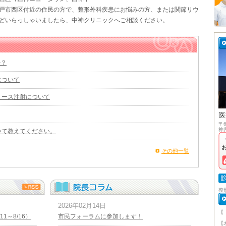
戸市西区付近の住民の方で、整形外科疾患にお悩みの方、または関節リウ
どいらっしゃいましたら、中神クリニックへご相談ください。
か？
について
リース注射について
医
〒6
神
いて教えてください。
その他一覧
整
2026年02月14日
【
1～8/16）
市民フォーラムに参加します！
午
【