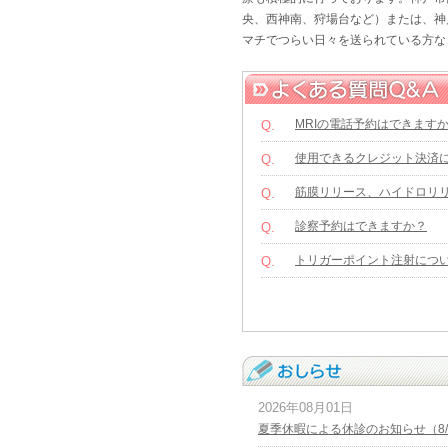
央、西神南、狩場台など）または、神
マチでつらい日々を送られている方な
MRIの電話予約はできます
Q.
使用できるクレジット決済
Q.
筋膜リリース、ハイドロリ
Q.
診察予約はできますか？
Q.
トリガーポイント注射につ
Q.
2026年08月01日
夏季休暇による休診のお知らせ（8/1