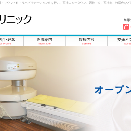
科・リウマチ科・リハビリテーション科を行い、西神ニュータウン、西神中央、西神南、狩場台など
整形