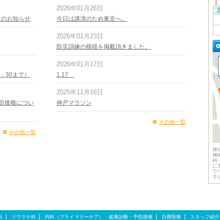
【
2026年01月26日
止のお知らせ
今日は講演のため東京へ。
2026年01月23日
防災訓練の模様を掲載頂きました。
2026年01月17日
1：30まで）
1.17
2025年11月16日
防接種につい
神戸マラソン
その他一覧
その他一覧
神
神
科
に
ウ
さ
科
リウマチ科
内科（プライマリーケア）・健康診断・予防接種
自費医療
スタッフ紹介