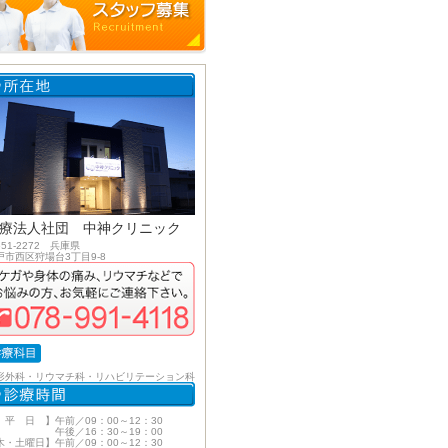
療法人社団 中神クリニック
51-2272 兵庫県
戸市西区狩場台3丁目9-8
形外科・リウマチ科・リハビリテーション科
 平 日 】午前／09：00～12：30
後／16：30～19：00
木・土曜日】午前／09：00～12：30