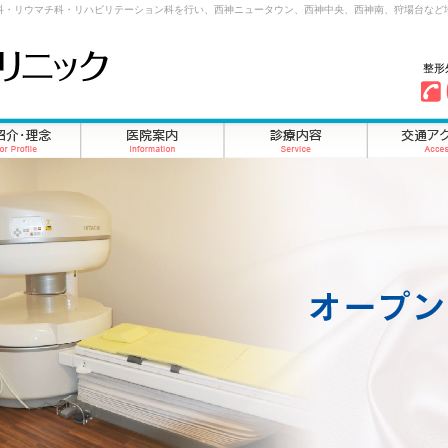
科・リウマチ科・リハビリテーション科を行い、西神ニュータウン、西神中央、西神南、狩場台など
整形