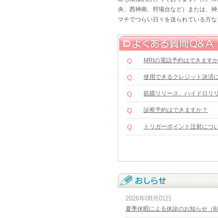
央、西神南、狩場台など）または、神
マチでつらい日々を送られている方な
MRIの電話予約はできます
Q.
使用できるクレジット決済
Q.
筋膜リリース、ハイドロリ
Q.
診察予約はできますか？
Q.
トリガーポイント注射につ
Q.
2026年08月01日
夏季休暇による休診のお知らせ（8/1