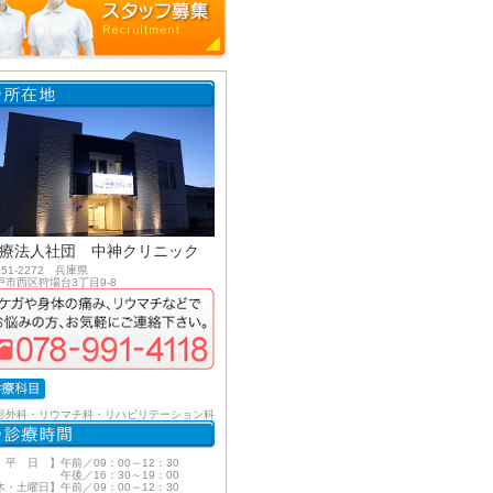
療法人社団 中神クリニック
51-2272 兵庫県
戸市西区狩場台3丁目9-8
形外科・リウマチ科・リハビリテーション科
 平 日 】午前／09：00～12：30
後／16：30～19：00
木・土曜日】午前／09：00～12：30