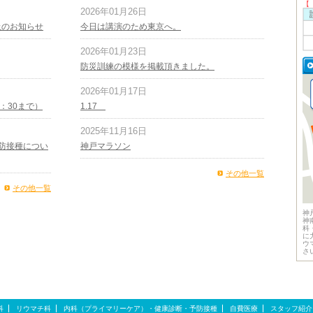
【
2026年01月26日
止のお知らせ
今日は講演のため東京へ。
2026年01月23日
防災訓練の模様を掲載頂きました。
2026年01月17日
1：30まで）
1.17
2025年11月16日
防接種につい
神戸マラソン
その他一覧
その他一覧
神
神
科
に
ウ
さ
科
リウマチ科
内科（プライマリーケア）・健康診断・予防接種
自費医療
スタッフ紹介