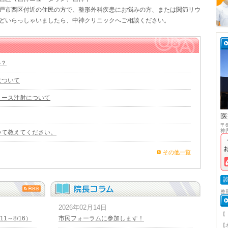
戸市西区付近の住民の方で、整形外科疾患にお悩みの方、または関節リウ
どいらっしゃいましたら、中神クリニックへご相談ください。
か？
について
リース注射について
医
〒6
神
いて教えてください。
その他一覧
整
2026年02月14日
【
1～8/16）
市民フォーラムに参加します！
午
【