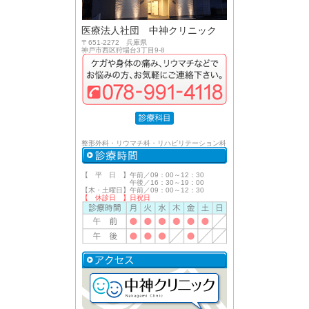
医療法人社団 中神クリニック
〒651-2272 兵庫県
神戸市西区狩場台3丁目9-8
整形外科・リウマチ科・リハビリテーション科
【 平 日 】午前／09：00～12：30
午後／16：30～19：00
【木・土曜日】午前／09：00～12：30
【 休診日 】日祝日