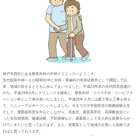
神戸市西区にある整形外科の中神クリニックへようこそ。
先代院長中神一人が昭和61年に外科・胃腸科の有床診療所として開院して以
来、地域の皆さまとともに歩んでまいりました。平成23年末の先代院長急逝の
のち、平成24年4月にクリニックを継承し、整形外科・リウマチ科・リハビリテ
ーション科として再出発いたしました。平成26年２月には建て替え工事も終え
て、リニューアルオープンいたしました。今までの大学病院等の勤務経験を生
かして、運動器疾患を中心としながら、高血圧、脂質異常症、高尿酸血症とい
った生活習慣病、健康診断、予防接種など、家庭医として全人的な医療を心が
けていきたいと思っております。また、産業医として地域の企業にも貢献でき
ればと思っております。