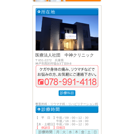
医療法人社団 中神クリニック
〒651-2272 兵庫県
神戸市西区狩場台3丁目9-8
整形外科・リウマチ科・リハビリテーション科
【 平 日 】午前／09：00～12：30
午後／16：30～19：00
【木・土曜日】午前／09：00～12：30
【 休診日 】日祝日