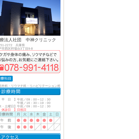
療法人社団 中神クリニック
51-2272 兵庫県
戸市西区狩場台3丁目9-8
形外科・リウマチ科・リハビリテーション科
 平 日 】午前／09：00～12：30
後／16：30～19：00
木・土曜日】午前／09：00～12：30
 休診日 】日祝日