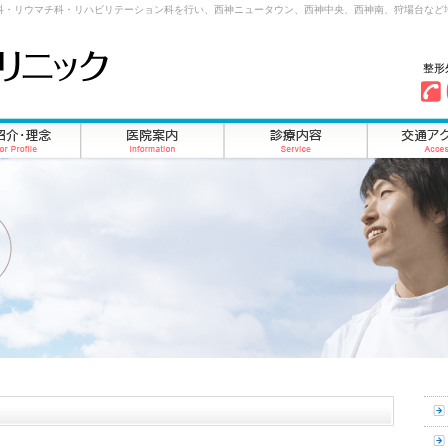
科・リウマチ科・リハビリテーション科を行い、西神ニュータウン、西神中央、西神南、狩場台など
整形