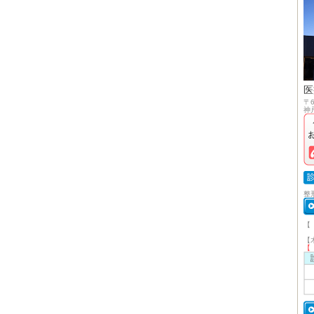
医
〒6
神
整
【
午
【
【