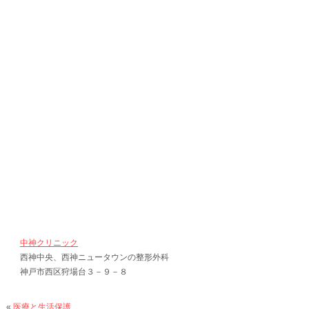
中神クリニック
西神中央、西神ニュータウンの整形外科
神戸市西区狩場台３－９－８
«
医療と生活保護